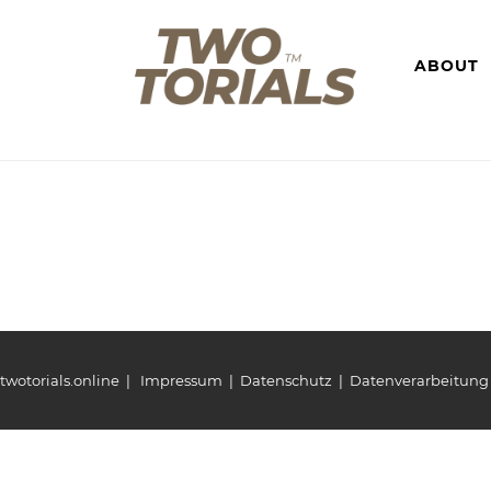
ABOUT
twotorials.online |
Impressum
|
Datenschutz
|
Datenverarbeitung