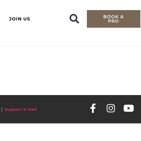
BOOK A
JOIN US
PRO
|
Support E-Mail