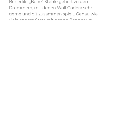
Benedikt „Bene“ Stehle gehört zu den
Drummern, mit denen Wolf Codera sehr
gerne und oft zusammen spielt. Genau wie
viele andere Stars mit denen Bene tourt,
schätzt er das Timing, die Präzision und die
Leichtigkeit von Benedikt am Schlagzeug.
Seit seinem 17. Lebensjahr tourt er weltweit
mit unterschiedlichsten Künstlern aller
Musikrichtungen. So stand er unter
anderem mit Beth Hart, Aura Dione, Morten
Harket (a-ha), Anastacia, The Weather Girls
und vielen anderen Topstars auf der Bühne,
im Studio oder in TV-Shows. Die letzten
Monate war Benedikt mit der Fanfare
Ciocarlia auf Welttournee und spielte vor
mehreren 100.000 Zuschauern.
Charakteristisch für Benedikt ist seine
übersprühende Energie und sein
ansteckender “In The Pocket” Beat. Das