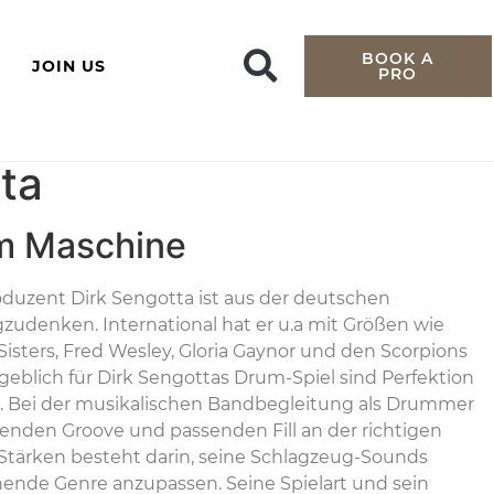
BOOK A
JOIN US
PRO
ta
um Maschine
duzent Dirk Sengotta ist aus der deutschen
udenken. International hat er u.a mit Größen wie
isters, Fred Wesley, Gloria Gaynor und den Scorpions
blich für Dirk Sengottas Drum-Spiel sind Perfektion
. Bei der musikalischen Bandbegleitung als Drummer
assenden Groove und passenden Fill an der richtigen
n Stärken besteht darin, seine Schlagzeug-Sounds
hende Genre anzupassen. Seine Spielart und sein