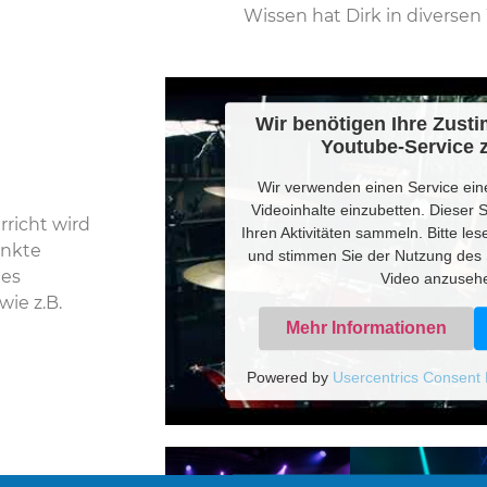
Wissen hat Dirk in diversen
Wir benötigen Ihre Zus
Youtube-Service z
Wir verwenden einen Service eine
Videoinhalte einzubetten. Dieser 
richt wird
Ihren Aktivitäten sammeln. Bitte les
unkte
und stimmen Sie der Nutzung des 
nes
Video anzuseh
wie z.B.
Mehr Informationen
Powered by
Usercentrics Consent